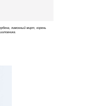
ербена, лимонный мирт, корень
а шиповника.