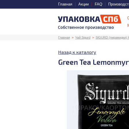
Главная
Акции
FAQ
Производст
Главная
Чай Sigurd
SIGURD (пирамидки) H
Назад к каталогу
Green Tea Lemonmyr