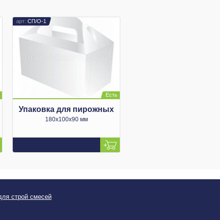
СП/О-1
Упаковка для пирожных
180х100х90 мм
ля строй смесей