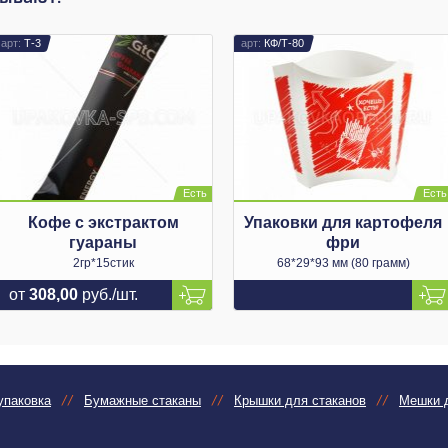
Т-3
КФ/Т-80
Кофе с экстрактом
Упаковки для картофеля
гуараны
фри
2гр*15стик
68*29*93 мм (80 грамм)
от
308,00
руб./шт.
упаковка
Бумажные стаканы
Крышки для стаканов
Мешки д