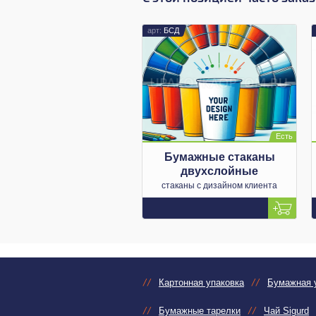
БСД
Бумажные стаканы
двухслойные
стаканы с дизайном клиента
Картонная упаковка
Бумажная 
Бумажные тарелки
Чай Sigurd