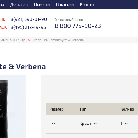
во
Доставка
Новости
Вакансии
Контакты
8(921) 390-01-90
СПБ:
бесплатный звонок
8 800 775-90-23
8(495) 212-19-95
МСК:
oReCa 100*2 гр.
Green Tea Lemonmyrte & Verbena
te & Verbena
Размер
Тип
Кол-во
Крафт
1