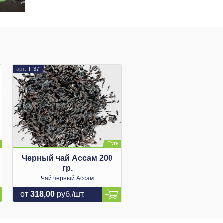
Т-37
Черный чай Ассам 200
гр.
Чай чёрный Ассам
от
318,00
руб./шт.