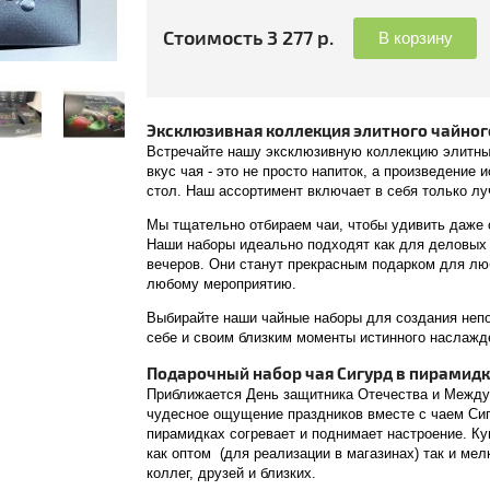
Стоимость 3 277 р.
В корзину
Эксклюзивная коллекция элитного чайног
Встречайте нашу эксклюзивную коллекцию элитны
вкус чая - это не просто напиток, а произведение 
стол. Наш ассортимент включает в себя только лу
Мы тщательно отбираем чаи, чтобы удивить даже 
Наши наборы идеально подходят как для деловых 
вечеров. Они станут прекрасным подарком для лю
любому мероприятию.
Выбирайте наши чайные наборы для создания неп
себе и своим близким моменты истинного наслажд
Подарочный набор чая Сигурд в пирамид
Приближается День защитника Отечества и Между
чудесное ощущение праздников вместе с чаем Сиг
пирамидках согревает и поднимает настроение. К
как оптом (для реализации в магазинах) так и мел
коллег, друзей и близких.