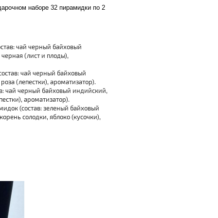
дарочном наборе 32 пирамидки по 2
став: чай черный байховый
черная (лист и плоды),
состав: чай черный байховый
роза (лепестки), ароматизатор).
в: чай черный байховый индийский,
естки), ароматизатор).
идок (состав: зеленый байховый
орень солодки, яблоко (кусочки),