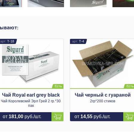
зывают:
Т-18
Т-4
Чай Royal earl grey black
Чай черный с гуараной
Чай Королевский Эрл Грей 2 гр.*30
2гр*200 стиков
пак
от
181,00
руб./шт.
от
14,55
руб./шт.