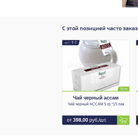
С этой позицией часто зака
Т-7
Чай черный ассам
Чай черный АССАМ 5 гр.*15 пак
от
398,00
руб./шт.