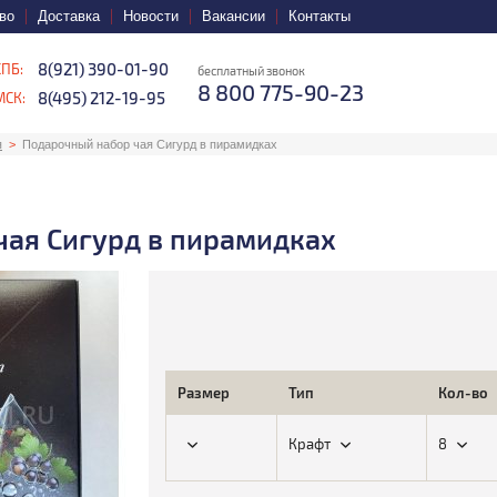
во
Доставка
Новости
Вакансии
Контакты
8(921) 390-01-90
СПБ:
бесплатный звонок
8 800 775-90-23
8(495) 212-19-95
МСК:
я
Подарочный набор чая Сигурд в пирамидках
чая Сигурд в пирамидках
Размер
Тип
Кол-во
Крафт
8