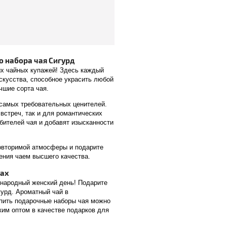
о набора чая Сигурд
х чайных купажей! Здесь каждый
искусства, способное украсить любой
чшие сорта чая.
самых требовательных ценителей.
встреч, так и для романтических
бителей чая и добавят изысканности
овторимой атмосферы и подарите
ения чаем высшего качества.
ках
народный женский день! Подарите
урд. Ароматный чай в
упить подарочные наборы чая можно
ким оптом в качестве подарков для