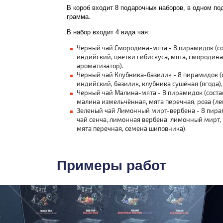
В короб входит 8 подарочных наборов, в одном по
грамма.
В набор входит 4 вида чая:
Черный чай Смородина-мята - 8 пирамидок (со
индийский, цветки гибискуса, мята, смородина 
ароматизатор).
Черный чай Клубника-базилик - 8 пирамидок (
индийский, базилик, клубника сушёная (ягода), 
Черный чай Малина-мята - 8 пирамидок (соста
малина измельчённая, мята перечная, роза (леп
Зеленый чай Лимонный мирт-вербена - 8 пирам
чай сенча, лимонная вербена, лимонный мирт, к
мята перечная, семена шиповника).
Примеры работ