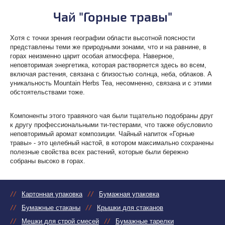
Чай "Горные травы"
Хотя с точки зрения географии области высотной поясности
представлены теми же природными зонами, что и на равнине, в
горах неизменно царит особая атмосфера. Наверное,
неповторимая энергетика, которая растворяется здесь во всем,
включая растения, связана с близостью солнца, неба, облаков. А
уникальность Mountain Herbs Tea, несомненно, связана и с этими
обстоятельствами тоже.
Компоненты этого травяного чая были тщательно подобраны друг
к другу профессиональными ти-тестерами, что также обусловило
неповторимый аромат композиции. Чайный напиток «Горные
травы» - это целебный настой, в котором максимально сохранены
полезные свойства всех растений, которые были бережно
собраны высоко в горах.
Картонная упаковка
Бумажная упаковка
Бумажные стаканы
Крышки для стаканов
Мешки для строй смесей
Бумажные тарелки