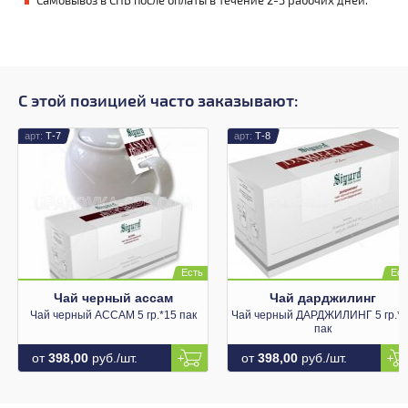
Самовывоз в СПБ после оплаты в течение 2-3 рабочих дней.
С этой позицией часто заказывают:
Т-7
Т-8
Чай черный ассам
Чай дарджилинг
Чай черный АССАМ 5 гр.*15 пак
Чай черный ДАРДЖИЛИНГ 5 гр.*1
пак
от
398,00
руб./шт.
от
398,00
руб./шт.