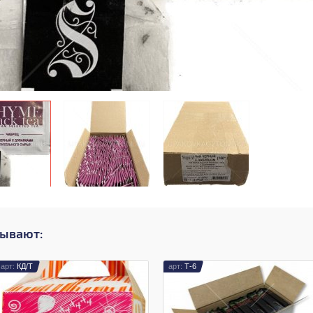
зывают:
КД/Т
Т-6