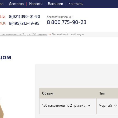
во
Доставка
Новости
Вакансии
Контакты
8(921) 390-01-90
СПБ:
бесплатный звонок
8 800 775-90-23
8(495) 212-19-95
МСК:
саше-конверты 2 гр. х 150 пакетов
Черный чай с чабрецом
ецом
Объем
Тип
150 пакетиков по 2 грамма
Черный