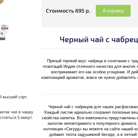
Стоимость 695 р.
В корзину
Черный чай с чабре
Пряный терпкий вкус чабреца в сочетании с тр
плантаций Индии отличного качества для многих 
воспринимает его как особое угощение. И де
композицией ароматов, вовсе не нужно добавлять 
й высший сорт,
Черный чай с чабрецом для чашек расфасован
кетик чая в чашку
Каждый листик идеально сохранил полезные вещ
астояться 5 минут.
свойства напитка. Все компоненты представлены в
залогом неповторимого и популярного аромата.
коллекции «Сигурд» вы можете на сайте нашей ко
добавит тепла задушевной беседе, а в летний