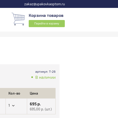
zakaz@upakovkaoptom.ru
Корзина товаров
Перейти в корзину
артикул: Т-26
В наличии
Кол-во
Цена
695
р.
1
695,00
р. (шт.)