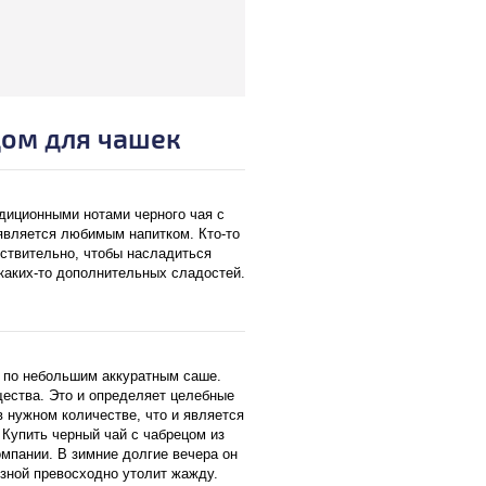
цом для чашек
адиционными нотами черного чая с
является любимым напитком. Кто-то
йствительно, чтобы насладиться
каких-то дополнительных сладостей.
 по небольшим аккуратным саше.
ества. Это и определяет целебные
 нужном количестве, что и является
 Купить черный чай с чабрецом из
мпании. В зимние долгие вечера он
 зной превосходно утолит жажду.