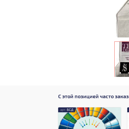
С этой позицией часто зака
БСД