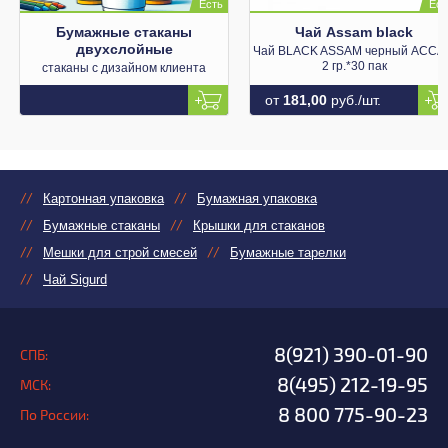
Бумажные стаканы
Чай Assam black
двухслойные
Чай BLACK ASSAM черный АССА
2 гр.*30 пак
стаканы с дизайном клиента
от
181,00
руб./шт.
Картонная упаковка
Бумажная упаковка
Бумажные стаканы
Крышки для стаканов
Мешки для строй смесей
Бумажные тарелки
Чай Sigurd
8(921) 390-01-90
СПБ:
8(495) 212-19-95
МСК:
8 800 775-90-23
По России: