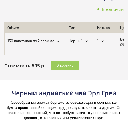
В наличии
Объем
Тип
Кол-во
Цен
695
150 пакетиков по 2 грамма
Черный
1
695,
Стоимость 695 р.
В корзину
Черный индийский чай Эрл Грей
Своеобразный аромат бергамота, освежающий и сочный, как
будто пропитанный солнцем, трудно спутать с чем-то другим. Он
настолько колоритный, что не требует каких-то дополнительных
добавок, оттеняющих или усиливающих вкус.