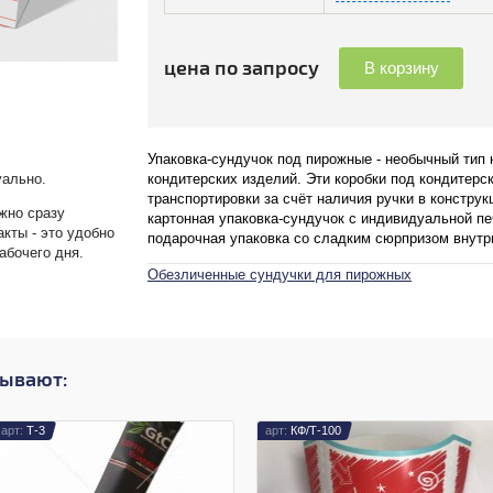
цена по запросу
В корзину
Упаковка-сундучок под пирожные - необычный тип 
кондитерских изделий. Эти коробки под кондитерс
уально.
транспортировки за счёт наличия ручки в конструкц
жно сразу
картонная упаковка-сундучок с индивидуальной пе
акты - это удобно
подарочная упаковка со сладким сюрпризом внутр
абочего дня.
Обезличенные сундучки для пирожных
зывают:
Т-3
КФ/Т-100