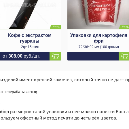
Кофе с экстрактом
Упаковки для картофеля
гуараны
фри
2гр*15стик
72*36*92 мм (100 грамм)
от
308,00
руб./шт.
 изделий имеет крепкий замочек, который точно не даст 
ко перерабатывается;
.
выбор размеров такой упаковки и неё можно нанести Ваш л
пользуем офсетный метод печати до четырёх цветов.