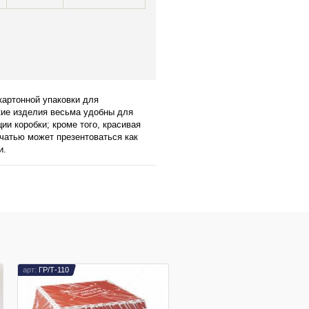
картонной упаковки для
кие изделия весьма удобны для
ии коробки; кроме того, красивая
чатью может презентоваться как
и.
ГР/Т-110