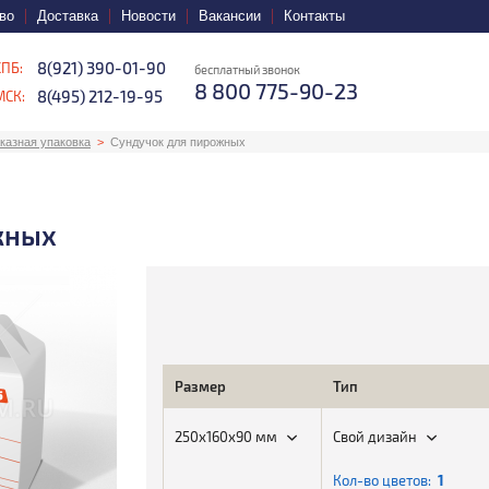
во
Доставка
Новости
Вакансии
Контакты
8(921) 390-01-90
СПБ:
бесплатный звонок
8 800 775-90-23
8(495) 212-19-95
МСК:
казная упаковка
Сундучок для пирожных
жных
Размер
Тип
250х160х90 мм
Свой дизайн
Кол-во цветов:
1