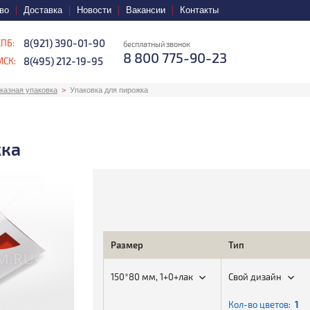
во
Доставка
Новости
Вакансии
Контакты
8(921) 390-01-90
СПБ:
бесплатный звонок
8 800 775-90-23
8(495) 212-19-95
МСК:
казная упаковка
Упаковка для пирожка
жка
Размер
Тип
150*80 мм, 1+0+лак
Свой дизайн
Кол-во цветов:
1