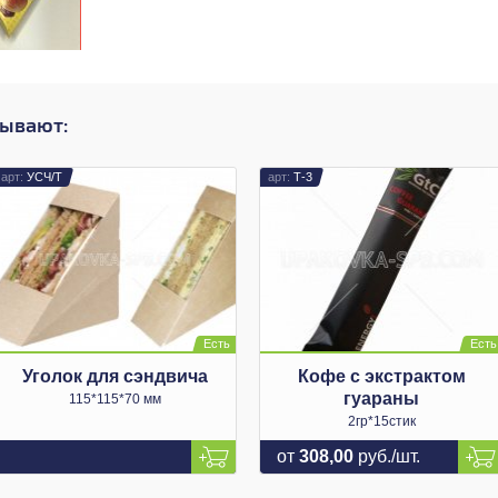
зывают:
УСЧ/Т
Т-3
Уголок для сэндвича
Кофе с экстрактом
гуараны
115*115*70 мм
2гр*15стик
от
308,00
руб./шт.