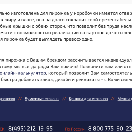
льно изготовлена для пирожка у коробочки имеется отвер
 к жиру и влаге, она на долго сохранит свой презентабел
обные крышки с обеих сторон, что позволит без труда нас
ечати с возможностью реализации на картоне до четырех
ля пирожка будет выглядеть превосходно.
ля пирожка с Вашим брендом рассчитывается индивидуаль
этому мы всегда рады Вам помочь! Позвоните нам или отп
онлайн-калькулятор
, который позволит Вам самостоятель
ыстро добавить заказ, дизайн и реквизиты - с Вами свяж
упаковка
Бумажные стаканы
Крышки для стаканов
Мешки д
8(495) 212-19-95
8 800 775-90-2
СК:
По России: